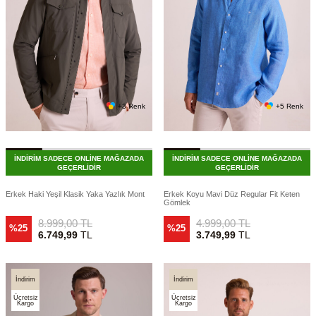
+3 Renk
+5 Renk
İNDİRİM SADECE ONLİNE MAĞAZADA
İNDİRİM SADECE ONLİNE MAĞAZADA
GEÇERLİDİR
GEÇERLİDİR
Erkek Haki Yeşil Klasik Yaka Yazlık Mont
Erkek Koyu Mavi Düz Regular Fit Keten
Gömlek
8.999,00
TL
4.999,00
TL
%25
%25
6.749,99
TL
3.749,99
TL
İndirim
İndirim
Ücretsiz
Ücretsiz
Kargo
Kargo