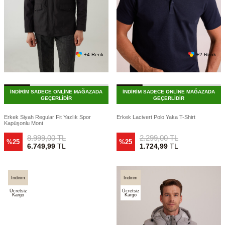
+4 Renk
+2 Renk
İNDİRİM SADECE ONLİNE MAĞAZADA
İNDİRİM SADECE ONLİNE MAĞAZADA
GEÇERLİDİR
GEÇERLİDİR
Erkek Siyah Regular Fit Yazlık Spor
Erkek Lacivert Polo Yaka T-Shirt
Kapüşonlu Mont
8.999,00
TL
2.299,00
TL
%25
%25
6.749,99
TL
1.724,99
TL
İndirim
İndirim
Ücretsiz
Ücretsiz
Kargo
Kargo