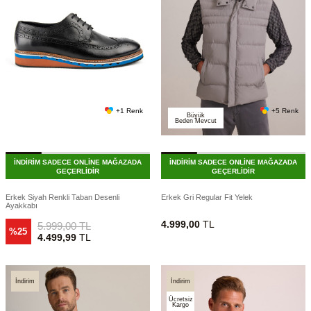
+1 Renk
+5 Renk
Büyük
Beden Mevcut
İNDİRİM SADECE ONLİNE MAĞAZADA
İNDİRİM SADECE ONLİNE MAĞAZADA
GEÇERLİDİR
GEÇERLİDİR
Erkek Siyah Renkli Taban Desenli
Erkek Gri Regular Fit Yelek
Ayakkabı
4.999,00
TL
5.999,00
TL
%25
4.499,99
TL
İndirim
İndirim
Ücretsiz
Kargo