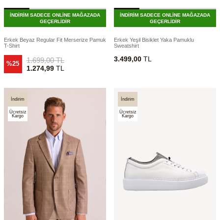
İNDİRİM SADECE ONLİNE MAĞAZADA
İNDİRİM SADECE ONLİNE MAĞAZADA
GEÇERLİDİR
GEÇERLİDİR
Erkek Beyaz Regular Fit Merserize Pamuk
Erkek Yeşil Bisiklet Yaka Pamuklu
T-Shirt
Sweatshirt
3.499,00
TL
1.699,00
TL
%25
1.274,99
TL
İndirim
İndirim
Ücretsiz
Ücretsiz
Kargo
Kargo