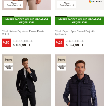
+2 Renk
Büyük
Büyük
Beden Mevcut
Beden Mevcut
İNDİRİM SADECE ONLİNE MAĞAZADA
İNDİRİM SADECE ONLİNE MAĞAZADA
GEÇERLİDİR
GEÇERLİDİR
Erkek Kahve Bej Keten Ekose Klasik
Erkek Beyaz Spor Casual Bağcıklı
Ceket
Ayakkabı
10.999,00
TL
7.499,00
TL
%50
%25
5.499,99
TL
5.624,99
TL
İndirim
İndirim
Ücretsiz
Ücretsiz
Kargo
Kargo