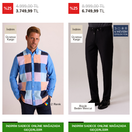
4.999,00
TL
8.999,00
TL
%25
%25
3.749,99
TL
6.749,99
TL
İndirim
İndirim
Ücretsiz
Ücretsiz
Kargo
Kargo
+2 Renk
Büyük
Beden Mevcut
İNDİRİM SADECE ONLİNE MAĞAZADA
İNDİRİM SADECE ONLİNE MAĞAZADA
GEÇERLİDİR
GEÇERLİDİR