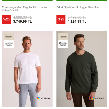
Erkek Koyu Mavi Regular Fit Uzun Kol
Erkek Siyah Yazlık Jogger Pantolon
Keten Gömlek
4.999,00
TL
5.499,00
TL
%25
%25
3.749,99
TL
4.124,99
TL
İndirim
İndirim
Ücretsiz
Ücretsiz
Kargo
Kargo
+3 Renk
+2 Renk