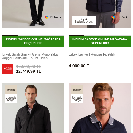
+3 Renk
+5 Renk
Büyük
Beden Mevcut
İNDİRİM SADECE ONLİNE MAĞAZADA
İNDİRİM SADECE ONLİNE MAĞAZADA
GEÇERLİDİR
GEÇERLİDİR
Erkek Siyah Slim Fit Geniş Mono Yaka
Erkek Lacivert Regular Fit Yelek
Jogger Pantolonlu Takım Elbise
4.999,00
TL
16.999,00
TL
%25
12.749,99
TL
İndirim
İndirim
Ücretsiz
Ücretsiz
Kargo
Kargo