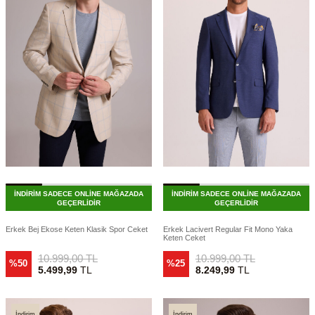
İNDİRİM SADECE ONLİNE MAĞAZADA
İNDİRİM SADECE ONLİNE MAĞAZADA
GEÇERLİDİR
GEÇERLİDİR
Erkek Bej Ekose Keten Klasik Spor Ceket
Erkek Lacivert Regular Fit Mono Yaka
Keten Ceket
10.999,00
TL
10.999,00
TL
%50
%25
5.499,99
TL
8.249,99
TL
İndirim
İndirim