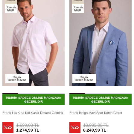
Ücretsiz
Ücretsiz
Kargo
Kargo
Büyük
Büyük
Beden Mevcut
Beden Mevcut
İNDİRİM SADECE ONLİNE MAĞAZADA
İNDİRİM SADECE ONLİNE MAĞAZADA
GEÇERLİDİR
GEÇERLİDİR
Erkek Lila Kısa Kol Klasik Desenli Gömlek
Erkek İndigo Mavi Spor Keten Ceket
1.699,00
TL
10.999,00
TL
%25
%25
1.274,99
TL
8.249,99
TL