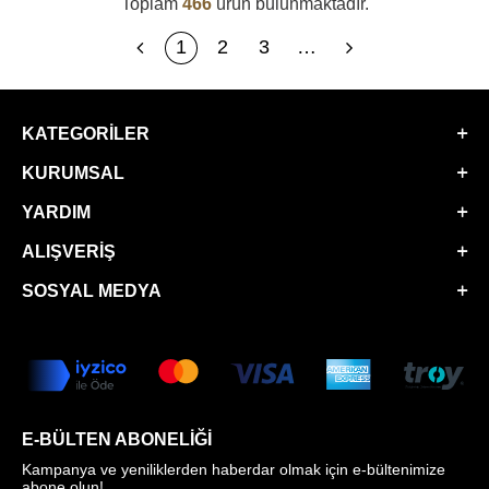
Toplam
466
ürün bulunmaktadır.
1
2
3
…
KATEGORILER
KURUMSAL
YARDIM
ALIŞVERIŞ
SOSYAL MEDYA
E-BÜLTEN ABONELIĞI
Kampanya ve yeniliklerden haberdar olmak için e-bültenimize
abone olun!