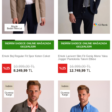
+3 Renk
Büyük
Beden Mevcut
İNDİRİM SADECE ONLİNE MAĞAZADA
İNDİRİM SADECE ONLİNE MAĞAZADA
GEÇERLİDİR
GEÇERLİDİR
Erkek Bej Regular Fit Spor Keten Ceket
Erkek Lacivert Slim Fit Geniş Mono Yaka
Jogger Pantolonlu Takım Elbise
10.999,00
TL
16.999,00
TL
%25
%25
8.249,99
TL
12.749,99
TL
İndirim
İndirim
Ücretsiz
Ücretsiz
Kargo
Kargo