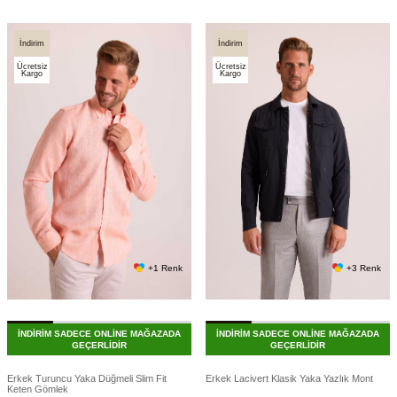
İndirim
İndirim
Ücretsiz
Ücretsiz
Kargo
Kargo
+1 Renk
+3 Renk
İNDİRİM SADECE ONLİNE MAĞAZADA
İNDİRİM SADECE ONLİNE MAĞAZADA
GEÇERLİDİR
GEÇERLİDİR
Erkek Turuncu Yaka Düğmeli Slim Fit
Erkek Lacivert Klasik Yaka Yazlık Mont
Keten Gömlek