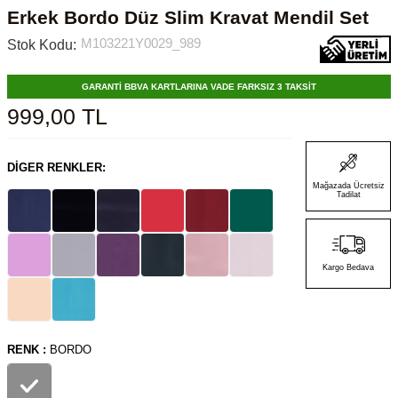
Erkek Bordo Düz Slim Kravat Mendil Set
M103221Y0029_989
Stok Kodu:
GARANTİ BBVA KARTLARINA VADE FARKSIZ 3 TAKSİT
999,00
TL
DIGER RENKLER:
Mağazada Ücretsiz
Tadilat
Kargo Bedava
RENK :
BORDO