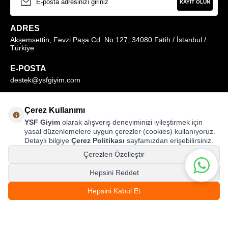
KAYIT OLUN
ADRES
Akşemsettin, Fevzi Paşa Cd. No:127, 34080 Fatih / İstanbul /
Türkiye
E-POSTA
destek@ysfgiyim.com
Müşteri Hizmetleri Hattı
Çerez Kullanımı
0850 259 1373
YSF Giyim
olarak alışveriş deneyiminizi iyileştirmek için
yasal düzenlemelere uygun çerezler (cookies) kullanıyoruz.
Detaylı bilgiye
Çerez Politikası
sayfamızdan erişebilirsiniz.
MAĞAZALARIMIZ
Çerezleri Özelleştir
Hepsini Reddet
Hepsini Kabul Et
© ysfgiyim.com | Tüm Hakları Saklıdır.
999,00
TL
SEPETE EKLE
T
-Soft
E-Ticaret
Sistemleriyle Hazırlanmıştır.