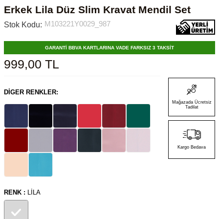
Erkek Lila Düz Slim Kravat Mendil Set
M103221Y0029_987
Stok Kodu:
GARANTİ BBVA KARTLARINA VADE FARKSIZ 3 TAKSİT
999,00
TL
DIGER RENKLER:
Mağazada Ücretsiz
Tadilat
Kargo Bedava
RENK :
LILA