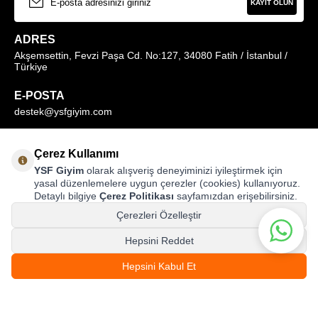
KAYIT OLUN
ADRES
Akşemsettin, Fevzi Paşa Cd. No:127, 34080 Fatih / İstanbul /
Türkiye
E-POSTA
destek@ysfgiyim.com
Müşteri Hizmetleri Hattı
Çerez Kullanımı
0850 259 1373
YSF Giyim
olarak alışveriş deneyiminizi iyileştirmek için
yasal düzenlemelere uygun çerezler (cookies) kullanıyoruz.
Detaylı bilgiye
Çerez Politikası
sayfamızdan erişebilirsiniz.
MAĞAZALARIMIZ
Çerezleri Özelleştir
Hepsini Reddet
Hepsini Kabul Et
© ysfgiyim.com | Tüm Hakları Saklıdır.
999,00
TL
SEPETE EKLE
T
-Soft
E-Ticaret
Sistemleriyle Hazırlanmıştır.