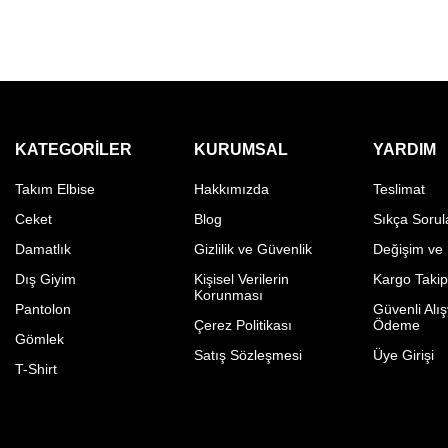
KATEGORILER
KURUMSAL
YARDIM
Takım Elbise
Hakkımızda
Teslimat
Ceket
Blog
Sıkça Sorul
Damatlık
Gizlilik ve Güvenlik
Değişim ve
Dış Giyim
Kişisel Verilerin
Kargo Taki
Korunması
Pantolon
Güvenli Alış
Çerez Politikası
Ödeme
Gömlek
Satış Sözleşmesi
Üye Girişi
T-Shirt