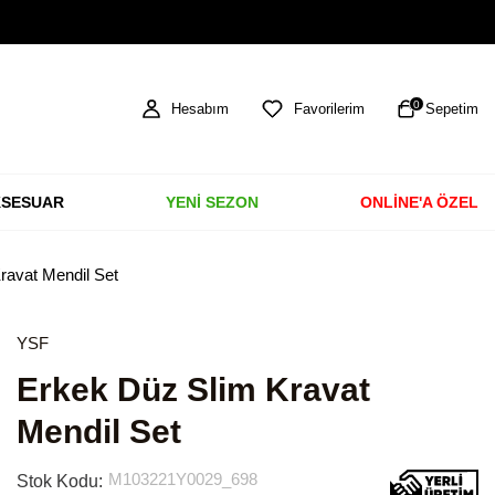
TÜM ÜRÜNLERDE ÜCRETSİZ KARGO
0
Hesabım
Favorilerim
Sepetim
SESUAR
YENİ SEZON
ONLİNE'A ÖZEL
ravat Mendil Set
YSF
Erkek Düz Slim Kravat
Mendil Set
M103221Y0029_698
Stok Kodu: