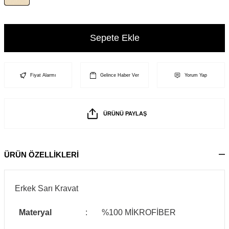
Sepete Ekle
Fiyat Alarmı
Gelince Haber Ver
Yorum Yap
ÜRÜNÜ PAYLAŞ
ÜRÜN ÖZELLİKLERİ
Erkek Sarı Kravat
Materyal
:
%100 MİKROFİBER