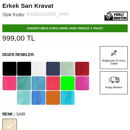
Erkek Sarı Kravat
M103221K0001_SARI
Stok Kodu:
GARANTİ BBVA KARTLARINA VADE FARKSIZ 3 TAKSİT
999,00
TL
DIGER RENKLER:
Mağazada Ücretsiz
Tadilat
Kargo Bedava
RENK :
SARI