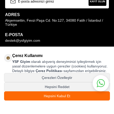
KAYIT OLUN
ADRES
Akşemsettin, Fevzi Paşa Cd. No:127, 34080 Fatih / İstanbul /
Türkiye
E-POSTA
destek@ysfgiyim.com
Müşteri Hizmetleri Hattı
Çerez Kullanımı
0850 259 1373
YSF Giyim
olarak alışveriş deneyiminizi iyileştirmek için
yasal düzenlemelere uygun çerezler (cookies) kullanıyoruz.
Detaylı bilgiye
Çerez Politikası
sayfamızdan erişebilirsiniz.
MAĞAZALARIMIZ
Çerezleri Özelleştir
Hepsini Reddet
Hepsini Kabul Et
© ysfgiyim.com | Tüm Hakları Saklıdır.
999,00
TL
SEPETE EKLE
T
-Soft
E-Ticaret
Sistemleriyle Hazırlanmıştır.