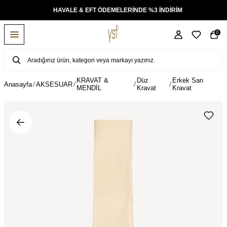
KSİT
HAVALE & EFT ÖDEMELERİNDE %3 İNDİRİM
0
KRAVAT &
Düz
Erkek Sarı
Anasayfa
AKSESUAR
MENDİL
Kravat
Kravat