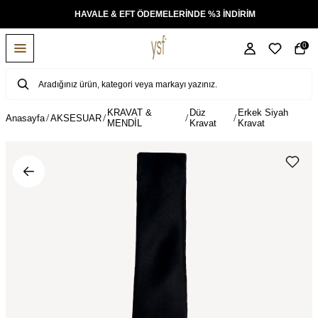
KSİT
HAVALE & EFT ÖDEMELERİNDE %3 İNDİRİM
0
KRAVAT &
Düz
Erkek Siyah
Anasayfa
AKSESUAR
MENDİL
Kravat
Kravat