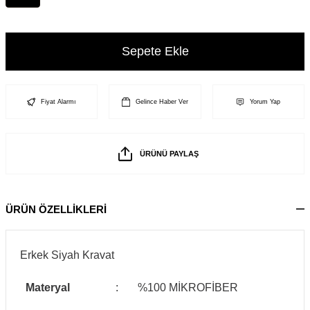
Sepete Ekle
Fiyat Alarmı
Gelince Haber Ver
Yorum Yap
ÜRÜNÜ PAYLAŞ
ÜRÜN ÖZELLİKLERİ
Erkek Siyah Kravat
Materyal
:
%100 MİKROFİBER