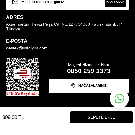
KAYIT OLUN
ADRES
Akşemsettin, Fevzi Paşa Cd. No:127, 34080 Fatih / İstanbul /
Türkiye
E-POSTA
destek@ysfgiyim.com
Müşteri Hizmetleri Hattı
0850 259 1373
MAĞAZALARIMIZ
© ysfgiyim.com | Tüm Hakları Saklıdır.
999,00
TL
SEPETE EKLE
T
-Soft
E-Ticaret
Sistemleriyle Hazırlanmıştır.