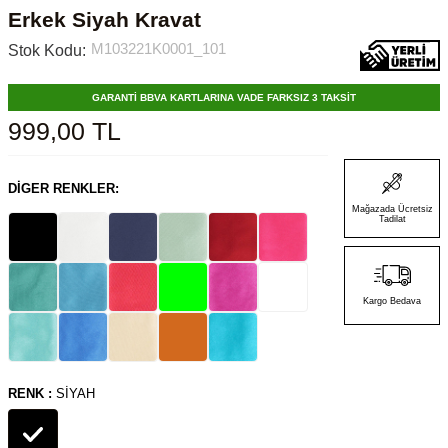
Erkek Siyah Kravat
M103221K0001_101
Stok Kodu:
GARANTİ BBVA KARTLARINA VADE FARKSIZ 3 TAKSİT
999,00
TL
DIGER RENKLER:
Mağazada Ücretsiz
Tadilat
Kargo Bedava
RENK :
SIYAH