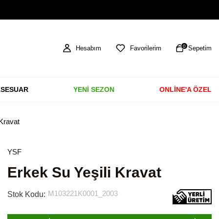
TÜM ÜRÜNLERDE ÜCRETSİZ KARGO
0
Hesabım
Favorilerim
Sepetim
SESUAR
YENİ SEZON
ONLİNE'A ÖZEL
 Kravat
YSF
Erkek Su Yeşili Kravat
M103221K0001_2003
Stok Kodu: