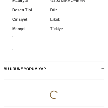
Materyal
:
%100 MİKROFİBER
Desen Tipi
:
Düz
Cinsiyet
:
Erkek
Menşei
:
Türkiye
:
:
BU ÜRÜNE YORUM YAP