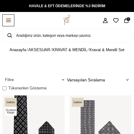
DE %3 İNDİRİM
TÜM ÜRÜNLERDE ÜCRETSİZ KARGO
0
Anasayfa
AKSESUAR
KRAVAT & MENDİL
Kravat & Mendil Set
Filtre
Tükenenleri Gösterme
İndirim
İndirim
Ücretsiz
Kargo