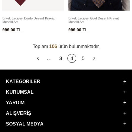
Erkek Lacivert Bordo Desenli Kravat
Erkek Lacivert Gold Desenli Kravat
Mendilli Set
Mendilli Set
999,00
TL
999,00
TL
Toplam
106
ürün bulunmaktadır.
…
3
4
5
KATEGORILER
KURUMSAL
YARDIM
ALIŞVERIŞ
SOSYAL MEDYA