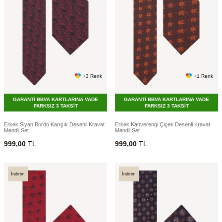
+3 Renk
+1 Renk
GARANTİ BBVA KARTLARINA VADE
GARANTİ BBVA KARTLARINA VADE
FARKSIZ 3 TAKSİT
FARKSIZ 3 TAKSİT
Erkek Siyah Bordo Karışık Desenli Kravat
Erkek Kahverengi Çiçek Desenli Kravat
Mendil Set
Mendil Set
999,00
TL
999,00
TL
İndirim
İndirim