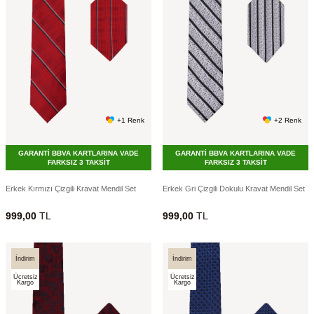
+1 Renk
+2 Renk
GARANTİ BBVA KARTLARINA VADE
GARANTİ BBVA KARTLARINA VADE
FARKSIZ 3 TAKSİT
FARKSIZ 3 TAKSİT
Erkek Kırmızı Çizgili Kravat Mendil Set
Erkek Gri Çizgili Dokulu Kravat Mendil Set
999,00
TL
999,00
TL
İndirim
İndirim
Ücretsiz
Ücretsiz
Kargo
Kargo