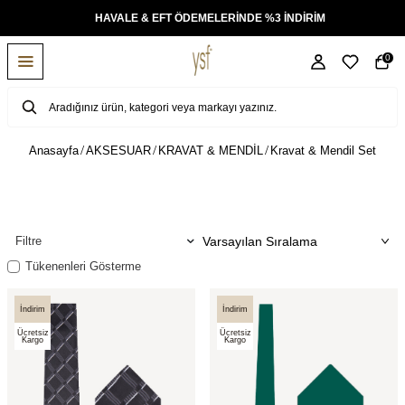
KSİT
HAVALE & EFT ÖDEMELERİNDE %3 İNDİRİM
0
Anasayfa
AKSESUAR
KRAVAT & MENDİL
Kravat & Mendil Set
Filtre
Tükenenleri Gösterme
İndirim
İndirim
Ücretsiz
Ücretsiz
Kargo
Kargo