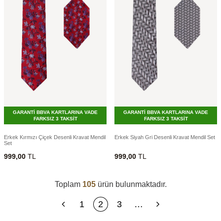
GARANTİ BBVA KARTLARINA VADE
GARANTİ BBVA KARTLARINA VADE
FARKSIZ 3 TAKSİT
FARKSIZ 3 TAKSİT
Erkek Kırmızı Çiçek Desenli Kravat Mendil
Erkek Siyah Gri Desenli Kravat Mendil Set
Set
999,00
TL
999,00
TL
Toplam
105
ürün bulunmaktadır.
1
2
3
…