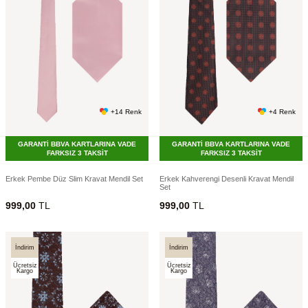
+14 Renk
+4 Renk
GARANTİ BBVA KARTLARINA VADE
GARANTİ BBVA KARTLARINA VADE
FARKSIZ 3 TAKSİT
FARKSIZ 3 TAKSİT
Erkek Pembe Düz Slim Kravat Mendil Set
Erkek Kahverengi Desenli Kravat Mendil
Set
999,00
TL
999,00
TL
İndirim
İndirim
Ücretsiz
Ücretsiz
Kargo
Kargo