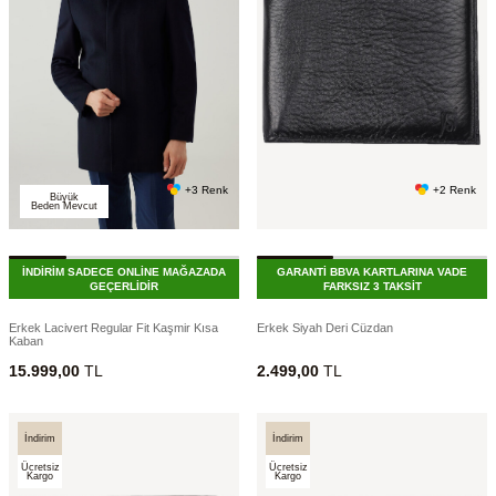
+3 Renk
+2 Renk
Büyük
Beden Mevcut
İNDİRİM SADECE ONLİNE MAĞAZADA
GARANTİ BBVA KARTLARINA VADE
GEÇERLİDİR
FARKSIZ 3 TAKSİT
Erkek Lacivert Regular Fit Kaşmir Kısa
Erkek Siyah Deri Cüzdan
Kaban
15.999,00
TL
2.499,00
TL
İndirim
İndirim
Ücretsiz
Ücretsiz
Kargo
Kargo