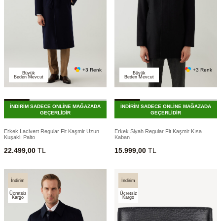
+3 Renk
+3 Renk
Büyük
Büyük
Beden Mevcut
Beden Mevcut
İNDİRİM SADECE ONLİNE MAĞAZADA
İNDİRİM SADECE ONLİNE MAĞAZADA
GEÇERLİDİR
GEÇERLİDİR
Erkek Lacivert Regular Fit Kaşmir Uzun
Erkek Siyah Regular Fit Kaşmir Kısa
Kuşaklı Palto
Kaban
22.499,00
TL
15.999,00
TL
İndirim
İndirim
Ücretsiz
Ücretsiz
Kargo
Kargo