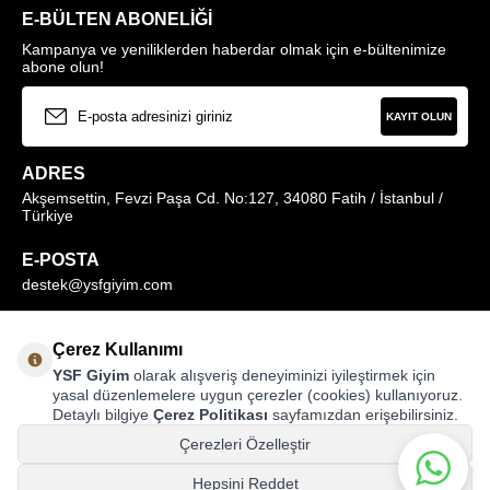
E-BÜLTEN ABONELIĞI
Kampanya ve yeniliklerden haberdar olmak için e-bültenimize
abone olun!
KAYIT OLUN
ADRES
Akşemsettin, Fevzi Paşa Cd. No:127, 34080 Fatih / İstanbul /
Türkiye
E-POSTA
destek@ysfgiyim.com
Müşteri Hizmetleri Hattı
Çerez Kullanımı
0850 259 1373
YSF Giyim
olarak alışveriş deneyiminizi iyileştirmek için
yasal düzenlemelere uygun çerezler (cookies) kullanıyoruz.
Detaylı bilgiye
Çerez Politikası
sayfamızdan erişebilirsiniz.
MAĞAZALARIMIZ
Çerezleri Özelleştir
Hepsini Reddet