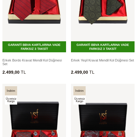
GARANTİ BBVA KARTLARINA VADE
GARANTİ BBVA KARTLARINA VADE
FARKSIZ 3 TAKSİT
FARKSIZ 3 TAKSİT
Erkek Bordo Kravat Mendil Kol Düğmesi
Erkek Yeşil Kravat Mendil Kol Düğmesi Set
Set
2.499,00
TL
2.499,00
TL
İndirim
İndirim
Ücretsiz
Ücretsiz
Kargo
Kargo