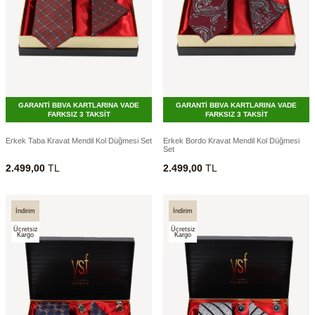
GARANTİ BBVA KARTLARINA VADE
GARANTİ BBVA KARTLARINA VADE
FARKSIZ 3 TAKSİT
FARKSIZ 3 TAKSİT
Erkek Taba Kravat Mendil Kol Düğmesi Set
Erkek Bordo Kravat Mendil Kol Düğmesi
Set
2.499,00
TL
2.499,00
TL
İndirim
İndirim
Ücretsiz
Ücretsiz
Kargo
Kargo