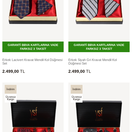
GARANTİ BBVA KARTLARINA VADE
GARANTİ BBVA KARTLARINA VADE
FARKSIZ 3 TAKSİT
FARKSIZ 3 TAKSİT
Erkek Lacivert Kravat Mendil Kol Düğmesi
Erkek Siyah Gri Kravat Mendil Kol
Set
Düğmesi Set
2.499,00
TL
2.499,00
TL
İndirim
İndirim
Ücretsiz
Ücretsiz
Kargo
Kargo