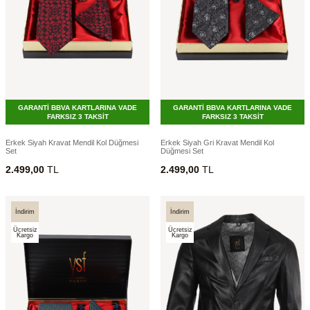
GARANTİ BBVA KARTLARINA VADE
GARANTİ BBVA KARTLARINA VADE
FARKSIZ 3 TAKSİT
FARKSIZ 3 TAKSİT
Erkek Siyah Kravat Mendil Kol Düğmesi
Erkek Siyah Gri Kravat Mendil Kol
Set
Düğmesi Set
2.499,00
TL
2.499,00
TL
İndirim
İndirim
Ücretsiz
Ücretsiz
Kargo
Kargo