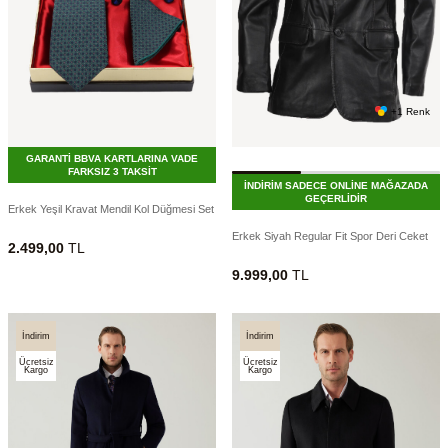
+1 Renk
GARANTİ BBVA KARTLARINA VADE
FARKSIZ 3 TAKSİT
İNDİRİM SADECE ONLİNE MAĞAZADA
GEÇERLİDİR
Erkek Yeşil Kravat Mendil Kol Düğmesi Set
Erkek Siyah Regular Fit Spor Deri Ceket
2.499,00
TL
9.999,00
TL
İndirim
İndirim
Ücretsiz
Ücretsiz
Kargo
Kargo