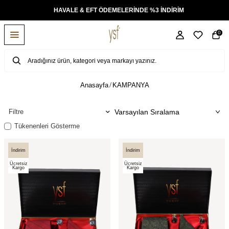
KSİT
HAVALE & EFT ÖDEMELERİNDE %3 İNDİRİM
0
Anasayfa
KAMPANYA
Filtre
Tükenenleri Gösterme
İndirim
İndirim
Ücretsiz
Ücretsiz
Kargo
Kargo