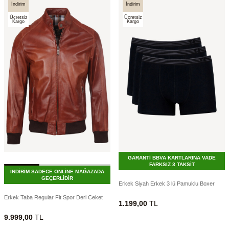
İndirim
İndirim
Ücretsiz
Ücretsiz
Kargo
Kargo
GARANTİ BBVA KARTLARINA VADE
FARKSIZ 3 TAKSİT
İNDİRİM SADECE ONLİNE MAĞAZADA
GEÇERLİDİR
Erkek Siyah Erkek 3 lü Pamuklu Boxer
Erkek Taba Regular Fit Spor Deri Ceket
1.199,00
TL
9.999,00
TL